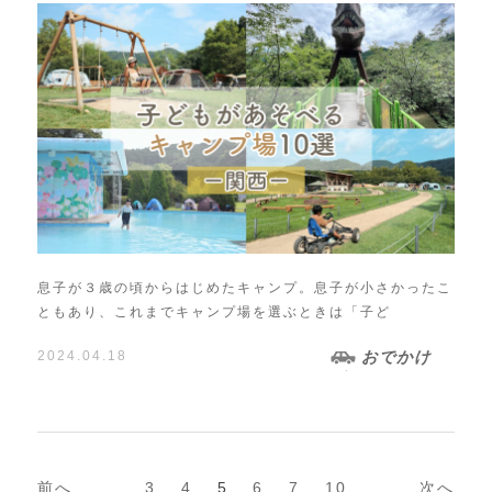
息子が３歳の頃からはじめたキャンプ。息子が小さかったこ
ともあり、これまでキャンプ場を選ぶときは「子ど
2024.04.18
おでかけ
前へ
3
4
5
6
7
10
次へ