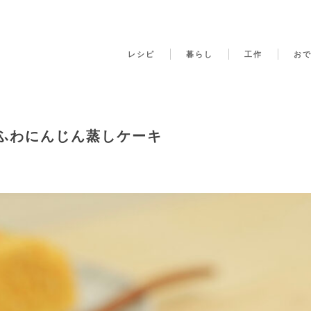
レシピ
暮らし
工作
お
ふわにんじん蒸しケーキ