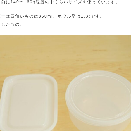
前に140〜160g程度の中くらいサイズを使っています。
ーは四角いものは850ml、ボウル型は1.3ℓです。
入したもの。