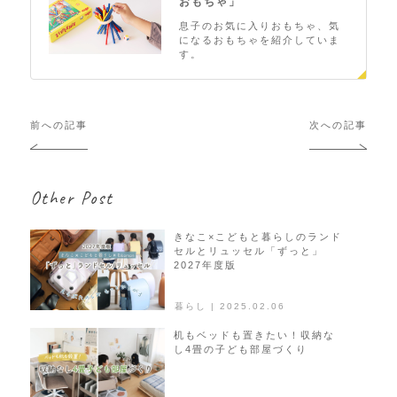
おもちゃ」
息子のお気に入りおもちゃ、気
になるおもちゃを紹介していま
す。
投
前への記事
次への記事
稿
ナ
ビ
Other Post
ゲ
ー
シ
きなこ×こどもと暮らしのランド
セルとリュッセル「ずっと」
ョ
2027年度版
ン
暮らし | 2025.02.06
机もベッドも置きたい！収納な
し4畳の子ども部屋づくり