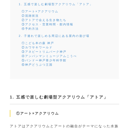
1. 五感で楽しむ劇場型アクアリウム「アトア」
①アート×アクアリウム
②混雑状況
②アトアで会える生き物たち
③アクセス・営業時間・館内情報
④予約方法
2. 子連れで楽しめる周辺にある屋内の遊び場
①こども本の森 神戸
②カワサキワールド
③アネビートリムパーク神戸
④アンパンマンミュージアムこうべ
⑤バンドー神戸青少年科学館
⑥神戸どうぶつ王国
1. 五感で楽しむ劇場型アクアリウム「アトア」
①アート×アクアリウム
アトアはアクアリウムとアートの融合がテーマになった水族