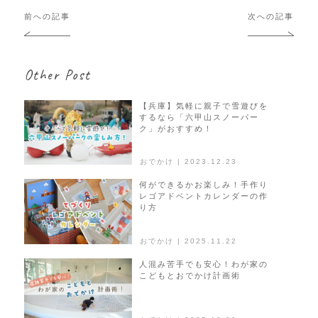
投
前への記事
次への記事
稿
ナ
ビ
Other Post
ゲ
ー
シ
【兵庫】気軽に親子で雪遊びを
するなら「六甲山スノーパー
ョ
ク」がおすすめ！
ン
おでかけ | 2023.12.23
何ができるかお楽しみ！手作り
レゴアドベントカレンダーの作
り方
おでかけ | 2025.11.22
人混み苦手でも安心！わが家の
こどもとおでかけ計画術