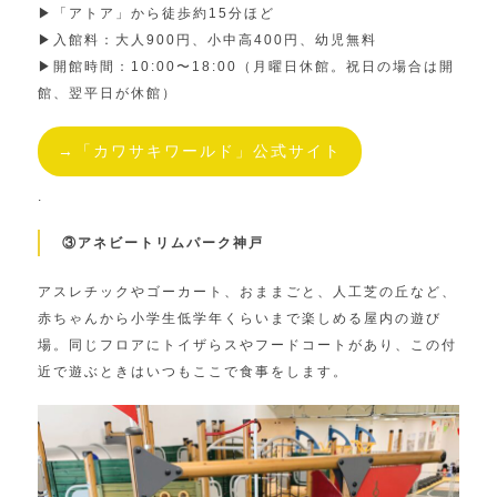
▶︎「アトア」から徒歩約15分ほど
▶︎入館料：大人900円、小中高400円、幼児無料
▶︎開館時間：10:00〜18:00（月曜日休館。祝日の場合は開
館、翌平日が休館）
→「カワサキワールド」公式サイト
.
③アネビートリムパーク神戸
アスレチックやゴーカート、おままごと、人工芝の丘など、
赤ちゃんから小学生低学年くらいまで楽しめる屋内の遊び
場。同じフロアにトイザらスやフードコートがあり、この付
近で遊ぶときはいつもここで食事をします。