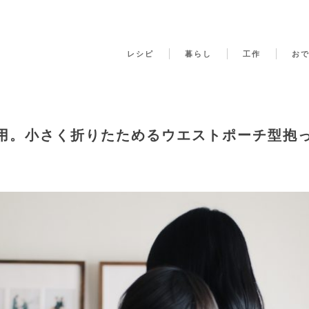
レシピ
暮らし
工作
お
用。小さく折りたためるウエストポーチ型抱