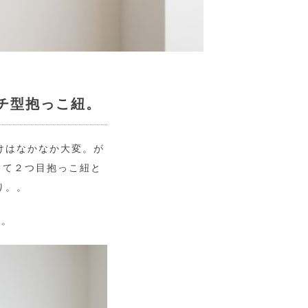
チ型抱っこ紐。
けはなかなか大変。が
って２つ目抱っこ紐と
り。。
」。