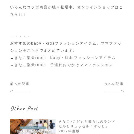
いろんなコラボ商品が続々登場中。オンラインショップはこ
ちら↓↓↓
・・・・・
おすすめのbaby・kidsファッションアイテム、ママファッ
ションをこちらでまとめています。
→
きなこ楽天room baby・kidsファッションアイテム
→
きなこ楽天room 子連れおでかけママファッション
投
前への記事
次への記事
稿
ナ
ビ
Other Post
ゲ
ー
シ
きなこ×こどもと暮らしのランド
セルとリュッセル「ずっと」
ョ
2027年度版
ン