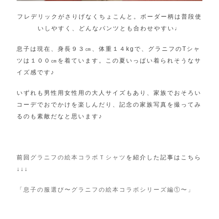
フレデリックがさりげなくちょこんと。ボーダー柄は普段使
いしやすく、どんなパンツとも合わせやすい♩
息子は現在、身長９３㎝、体重１４kgで、グラニフのTシャ
ツは１００㎝を着ています。この夏いっぱい着られそうなサ
イズ感です♪
いずれも男性用女性用の大人サイズもあり、家族でおそろい
コーデでおでかけを楽しんだり、記念の家族写真を撮ってみ
るのも素敵だなと思います♪
前回
グラニフの絵本コラボＴシャツ
を紹介した記事はこちら
↓↓↓
「息子の服選び〜グラニフの絵本コラボシリーズ編①〜」