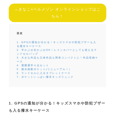
→きなこ×ベルメゾン オンラインショップはこ
ちら！
目次
1. GPSの通知が分かる！キッズスマホや防犯ブザーも入
る撥水キーケース
2. 半かぶせ全かぶせOK！レインカバーとしても使えるラ
ンドセルバッグ
3. 大きな作品も立体作品も簡単コンパクトに！作品収納ケ
ース
4. 通園通学４点セット
5. 撥水移動ポケット(リニューアル！）
6. ランドセルに入るタブレットケース
7. ポケットいっぱい撥水キッズリュック
1. GPSの通知が分かる！キッズスマホや防犯ブザー
も入る撥水キーケース