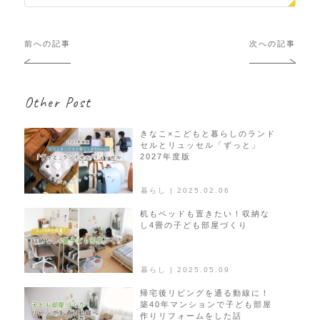
投
前への記事
次への記事
稿
ナ
ビ
Other Post
ゲ
ー
シ
きなこ×こどもと暮らしのランド
セルとリュッセル「ずっと」
ョ
2027年度版
ン
暮らし | 2025.02.06
机もベッドも置きたい！収納な
し4畳の子ども部屋づくり
暮らし | 2025.05.09
帰宅後リビングを通る動線に！
築40年マンションで子ども部屋
作りリフォームをした話