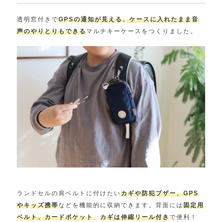
透明窓付きで
GPSの通知が見える、ケースに入れたまま音
声のやりとりもできる
マルチキーケースをつくりました。
ランドセルの肩ベルトに付けたい
カギや防犯ブザー、GPS
やキッズ携帯
などを機能的に収納できます。背面には
固定用
ベルト、カードポケット
、
カギは伸縮リール付き
で便利！