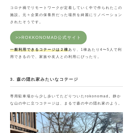
コロナ禍でリモートワークが定着していく中で作られたこの
施設。元々企業の保養所だった場所を綺麗にリノベーション
されたそうです。
>>ROKKONOMAD公式サイト
一般利用できるコテージは２棟
あり、1棟あたり4〜5人で利
用できるので、家族や友人との利用にぴったり。
3. 森の隠れ家みたいなコテージ
専用駐車場から少し歩いてたどりついたrokonomad。静か
な山の中に立つコテージは、まるで森の中の隠れ家のよう。