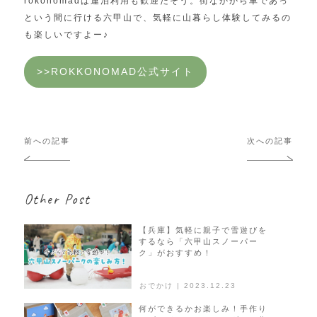
rokonomadは連泊利用も歓迎だそう。街なかから車であっ
という間に行ける六甲山で、気軽に山暮らし体験してみるの
も楽しいですよー♪
>>ROKKONOMAD公式サイト
投
前への記事
次への記事
稿
ナ
ビ
Other Post
ゲ
ー
シ
【兵庫】気軽に親子で雪遊びを
するなら「六甲山スノーパー
ョ
ク」がおすすめ！
ン
おでかけ | 2023.12.23
何ができるかお楽しみ！手作り