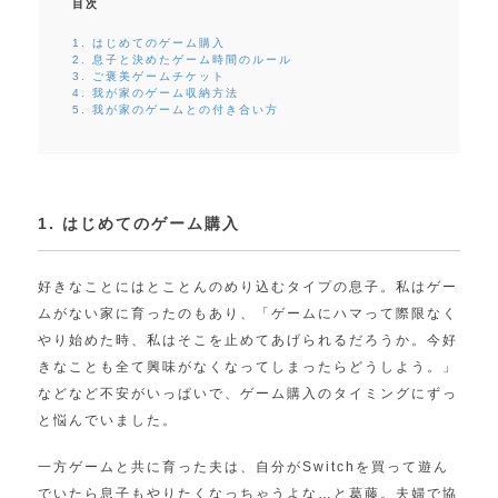
目次
1. はじめてのゲーム購入
2. 息子と決めたゲーム時間のルール
3. ご褒美ゲームチケット
4. 我が家のゲーム収納方法
5. 我が家のゲームとの付き合い方
1. はじめてのゲーム購入
好きなことにはとことんのめり込むタイプの息子。私はゲー
ムがない家に育ったのもあり、「ゲームにハマって際限なく
やり始めた時、私はそこを止めてあげられるだろうか。今好
きなことも全て興味がなくなってしまったらどうしよう。」
などなど不安がいっぱいで、ゲーム購入のタイミングにずっ
と悩んでいました。
一方ゲームと共に育った夫は、自分がSwitchを買って遊ん
でいたら息子もやりたくなっちゃうよな…と葛藤。夫婦で協