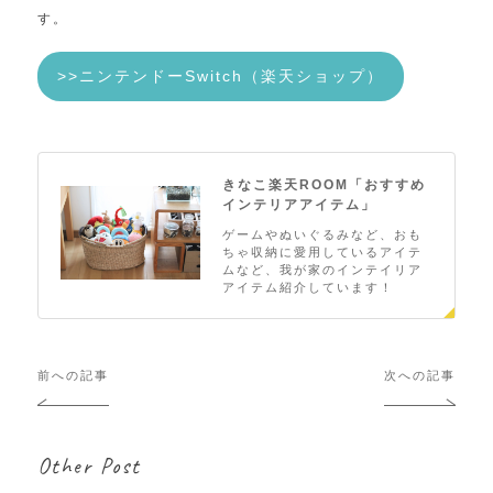
す。
>>ニンテンドーSwitch（楽天ショップ）
きなこ楽天ROOM「おすすめ
インテリアアイテム」
ゲームやぬいぐるみなど、おも
ちゃ収納に愛用しているアイテ
ムなど、我が家のインテイリア
アイテム紹介しています！
投
前への記事
次への記事
稿
ナ
ビ
Other Post
ゲ
ー