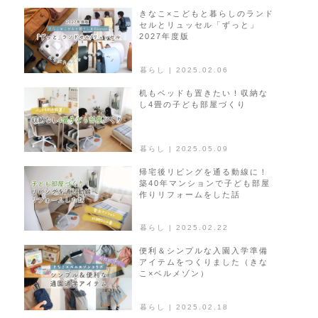
シ
きなこ×こどもと暮らしのランド
セルとリュッセル「ずっと」
ョ
2027年度版
ン
暮らし | 2025.02.06
机もベッドも置きたい！収納な
し4畳の子ども部屋づくり
暮らし | 2025.05.09
帰宅後リビングを通る動線に！
築40年マンションで子ども部屋
作りリフォームをした話
暮らし | 2025.02.22
便利＆シンプルな入園入学準備
アイテムをつくりました（きな
こ×ベルメゾン）
暮らし | 2025.02.18