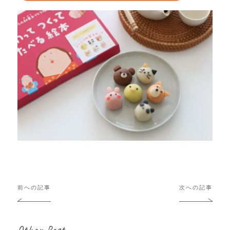
投
前への記事
次への記事
稿
ナ
ビ
Other Post
ゲ