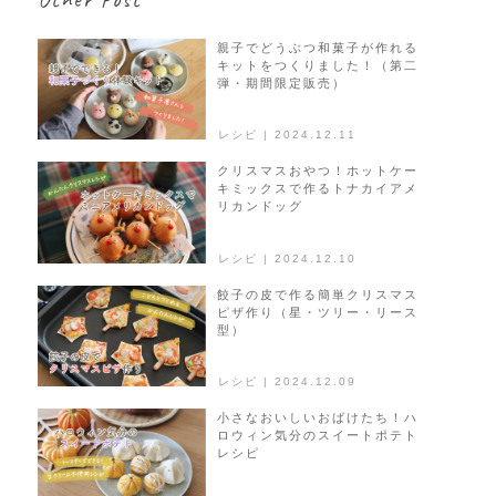
ー
シ
親子でどうぶつ和菓子が作れる
キットをつくりました！（第二
ョ
弾・期間限定販売）
ン
レシピ | 2024.12.11
クリスマスおやつ！ホットケー
キミックスで作るトナカイアメ
リカンドッグ
レシピ | 2024.12.10
餃子の皮で作る簡単クリスマス
ピザ作り（星・ツリー・リース
型）
レシピ | 2024.12.09
小さなおいしいおばけたち！ハ
ロウィン気分のスイートポテト
レシピ