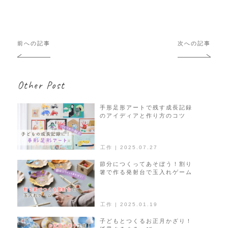
投
前への記事
次への記事
稿
ナ
ビ
Other Post
ゲ
ー
シ
手形足形アートで残す成長記録
のアイディアと作り方のコツ
ョ
ン
工作 | 2025.07.27
節分につくってあそぼう！割り
箸で作る発射台で玉入れゲーム
工作 | 2025.01.19
子どもとつくるお正月かざり！