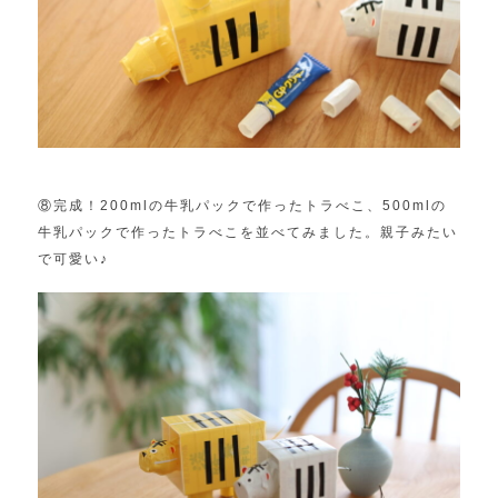
⑧完成！200mlの牛乳パックで作ったトラべこ、500mlの
牛乳パックで作ったトラべこを並べてみました。親子みたい
で可愛い♪