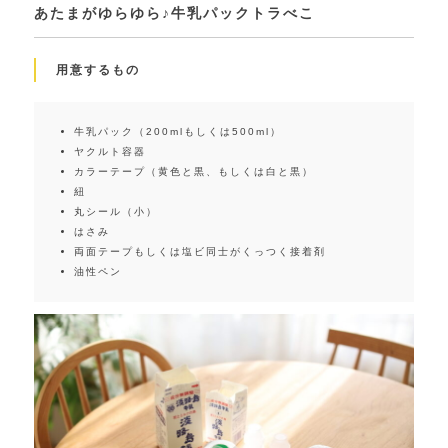
あたまがゆらゆら♪牛乳パックトラべこ
用意するもの
牛乳パック（200mlもしくは500ml）
ヤクルト容器
カラーテープ（黄色と黒、もしくは白と黒）
紐
丸シール（小）
はさみ
両面テープもしくは塩ビ同士がくっつく接着剤
油性ペン