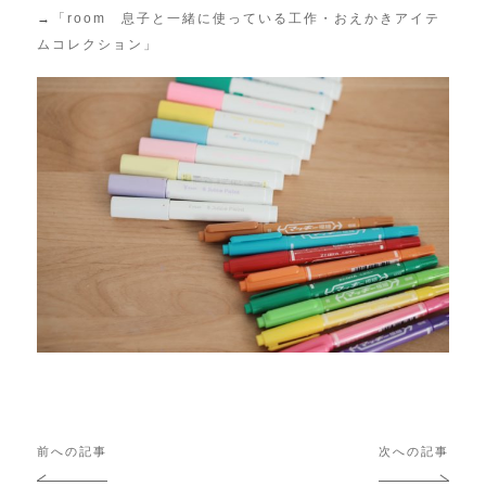
→
「room 息子と一緒に使っている工作・おえかきアイテ
ムコレクション」
投
前への記事
次への記事
稿