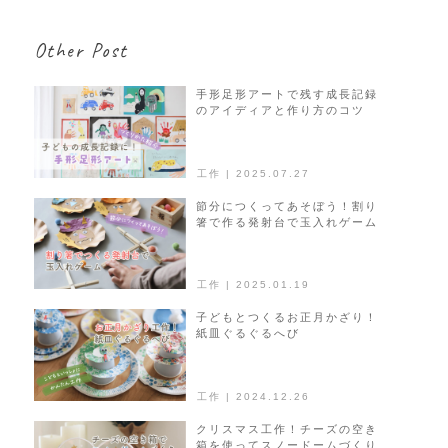
ナ
ビ
Other Post
ゲ
ー
シ
手形足形アートで残す成長記録
のアイディアと作り方のコツ
ョ
ン
工作 | 2025.07.27
節分につくってあそぼう！割り
箸で作る発射台で玉入れゲーム
工作 | 2025.01.19
子どもとつくるお正月かざり！
紙皿ぐるぐるへび
工作 | 2024.12.26
クリスマス工作！チーズの空き
箱を使ってスノードームづくり