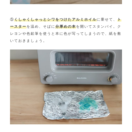
⑤
くしゃくしゃっとシワをつけたアルミホイル
に乗せて、
ト
ースター
を温め、そばに
分厚めの本
を開いてスタンバイ。ク
レヨンや色鉛筆を使うと本に色が写ってしまうので、紙を敷
いておきましょう。