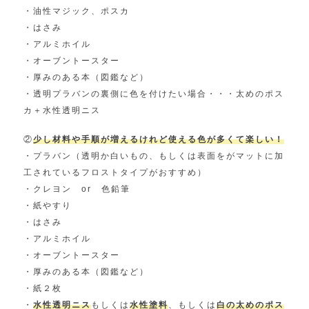
・油性マジック、ポスカ
・はさみ
・アルミホイル
・オーブントースター
・厚みのある本（図鑑など）
・透明プラバンの裏側に色を付けたい場合・・・太めのポス
カ＋水性透明ニス
②
少し材料や手順が増えるけれど使える色が多くて楽しい！
・プラバン（透明か白いもの、もしくは表面をがマットに加
工されているフロストタイプがおすすめ）
・クレヨン or 色鉛筆
・紙やすり
・はさみ
・アルミホイル
・オーブントースター
・厚みのある本（図鑑など）
・紙２枚
・
水性透明ニス
もしくは
水性塗料
、もしくは
白の太めのポス