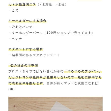
カ＋水性透明ニス
（×水溶性 ○水性）
・ふで
キーホルダーにする場合
・穴あけパンチ
・キーホルダーパーツ（100円ショップで売ってます）
・ペンチ
マグネットにする場合
・粘着面のあるマグネットシート
↑②の場合の下準備
フロストタイプではない昔ながらの
「つるつるのプラバン」
だとクレヨンや色鉛筆が色乗りしないので、最初に紙やすり
で表面全体を削ります
。全体が白くマットな状態になれば
OK！