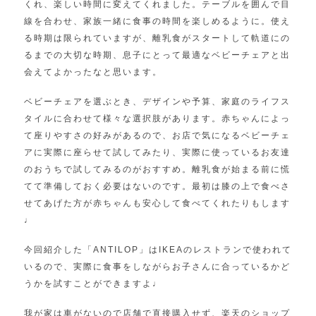
くれ、楽しい時間に変えてくれました。テーブルを囲んで目
線を合わせ、家族一緒に食事の時間を楽しめるように。使え
る時期は限られていますが、離乳食がスタートして軌道にの
るまでの大切な時期、息子にとって最適なベビーチェアと出
会えてよかったなと思います。
ベビーチェアを選ぶとき、デザインや予算、家庭のライフス
タイルに合わせて様々な選択肢があります。赤ちゃんによっ
て座りやすさの好みがあるので、お店で気になるベビーチェ
アに実際に座らせて試してみたり、実際に使っているお友達
のおうちで試してみるのがおすすめ。離乳食が始まる前に慌
てて準備しておく必要はないのです。最初は膝の上で食べさ
せてあげた方が赤ちゃんも安心して食べてくれたりもします
♩
今回紹介した「ANTILOP」はIKEAのレストランで使われて
いるので、実際に食事をしながらお子さんに合っているかど
うかを試すことができますよ♩
我が家は車がないので店舗で直接購入せず、楽天のショップ