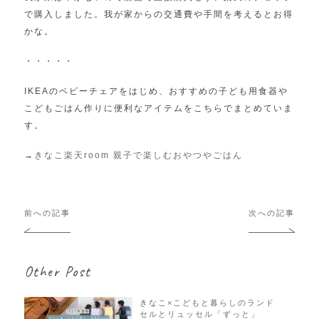
で購入しました。我が家からの交通費や手間を考えるとお得
かな。
・・・・・
IKEAのベビーチェアをはじめ、おすすめの子ども用食器や
こどもごはん作りに便利なアイテムをこちらでまとめていま
す。
→
きなこ楽天
room
親子で楽しむおやつやごはん
投
前への記事
次への記事
稿
ナ
ビ
Other Post
ゲ
ー
シ
きなこ×こどもと暮らしのランド
セルとリュッセル「ずっと」
ョ