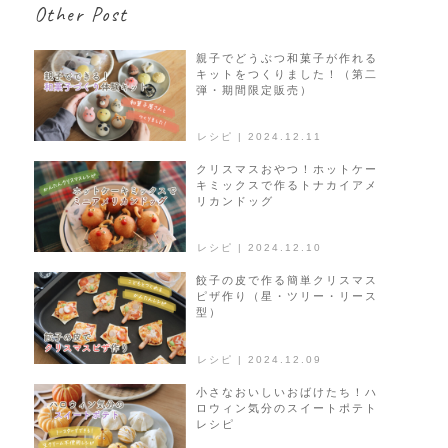
Other Post
ゲ
ー
シ
親子でどうぶつ和菓子が作れる
キットをつくりました！（第二
ョ
弾・期間限定販売）
ン
レシピ | 2024.12.11
クリスマスおやつ！ホットケー
キミックスで作るトナカイアメ
リカンドッグ
レシピ | 2024.12.10
餃子の皮で作る簡単クリスマス
ピザ作り（星・ツリー・リース
型）
レシピ | 2024.12.09
小さなおいしいおばけたち！ハ
ロウィン気分のスイートポテト
レシピ