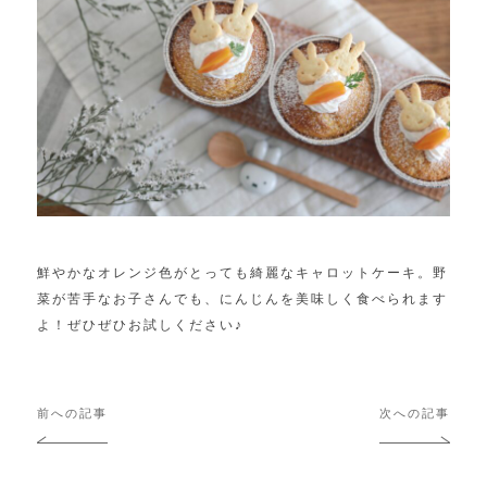
鮮やかなオレンジ色がとっても綺麗なキャロットケーキ。野
菜が苦手なお子さんでも、にんじんを美味しく食べられます
よ！ぜひぜひお試しください♪
投
前への記事
次への記事
稿
ナ
ビ