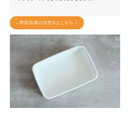
→野田琺瑯の浅型Sはこちら！