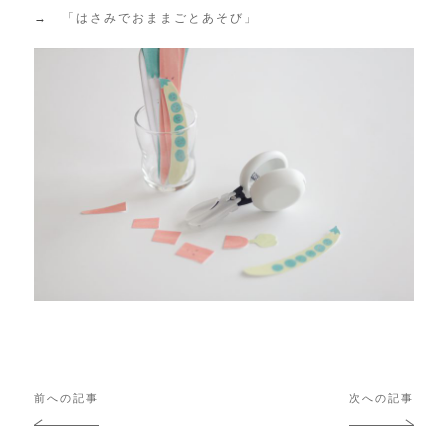
→
「はさみでおままごとあそび」
投
前への記事
次への記事
稿
ナ