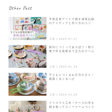
ビ
Other Post
ゲ
ー
シ
手形足形アートで残す成長記録
のアイディアと作り方のコツ
ョ
ン
工作 | 2025.07.27
節分につくってあそぼう！割り
箸で作る発射台で玉入れゲーム
工作 | 2025.01.19
子どもとつくるお正月かざり！
紙皿ぐるぐるへび
工作 | 2024.12.26
クリスマス工作！チーズの空き
箱を使ってスノードームづくり