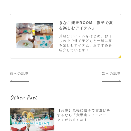
きなこ楽天ROOM「親子で夏
を楽しむアイテム」
川遊びアイテムをはじめ、おう
ちの中で外で子どもと一緒に夏
を楽しむアイテム、おすすめを
紹介しています！
投
前への記事
次への記事
稿
ナ
ビ
Other Post
ゲ
ー
シ
【兵庫】気軽に親子で雪遊びを
するなら「六甲山スノーパー
ョ
ク」がおすすめ！
ン