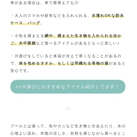
車がある場合は、車で着替えても◎
・大人のスマホや財布などを入れられる、
水濡れOKな防水
ケース、バッグ
。
・小魚を捕まえる
網や、捕まえた生き物を入れられる虫か
ご、水中眼鏡
など遊べるアイテムがあるともっと楽しい♪
・川遊びをしていると体温が冷えて寒くなることがあるの
で、
体を包めるタオル、もしくは羽織れる長袖の服
があると
安心です。
>>川遊びにおすすめなアイテム紹介してます！
プールとは違って、魚やカニなど生き物と出会えたり、水の
心地よい流れ、木陰の涼しさ、自然を感じながら遊べるとこ