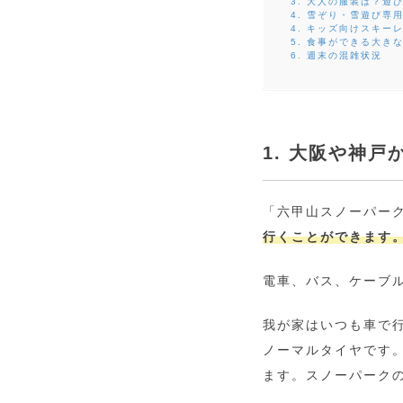
3. 大人の服装は？遊
4. 雪ぞり・雪遊び専
4. キッズ向けスキー
5. 食事ができる大き
6. 週末の混雑状況
1. 大阪や神
「六甲山スノーパー
行くことができます
電車、バス、ケーブ
我が家はいつも車で
ノーマルタイヤです
ます。スノーパーク