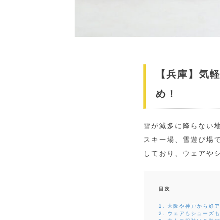
【兵庫】気
め！
雪が滅多に降らない
スキー場、雪遊び場で
しており、ウェアや
目次
1. 大阪や神戸から好
2. ウェアもシューズ