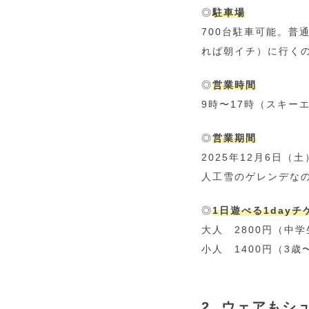
◎
駐車場
700台駐車可能。普
れば朝イチ）に行く
◎
営業時間
9時〜17時（スキー
◎
営業期間
2025年12月6日（土
人工雪のゲレンデな
◎
1日遊べる1day
大人 2800円（中
小人 1400円（3歳
2. ウェアも