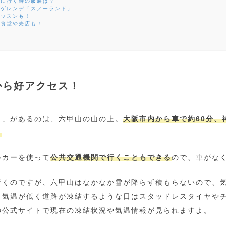
びに行く時の服装は？
用ゲレンデ「スノーランド」
レッスンも！
な食堂や売店も！
戸から好アクセス！
ク」があるのは、六甲山の山の上。
大阪市内から車で約60分、
。
ルカーを使って
公共交通機関で行くこともできる
ので、車がな
行くのですが、六甲山はなかなか雪が降らず積もらないので、
。気温が低く道路が凍結するような日はスタッドレスタイヤや
の公式サイトで現在の凍結状況や気温情報が見られますよ。