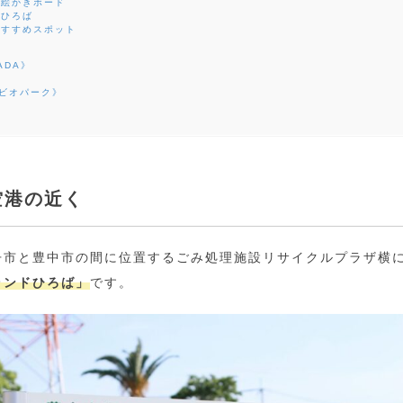
お絵かきボード
生ひろば
おすすめスポット
ADA》
》
部ビオパーク》
空港の近く
丹市と豊中市の間に位置するごみ処理施設リサイクルプラザ横に
ランドひろば」
です。