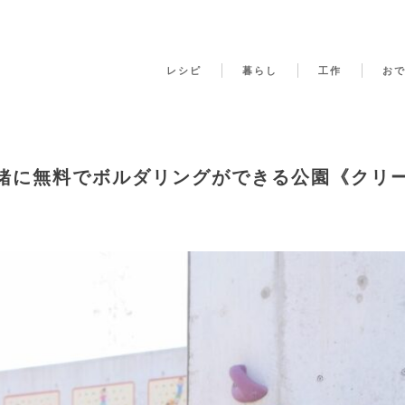
レシピ
暮らし
工作
お
緒に無料でボルダリングができる公園《クリ