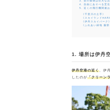
3. 壁の後側は巨大な
4. 自由にあそべる芝
5. 近くの飛行機関連
《千里川の土手》
《スカイランドHAR
《伊丹スカイパーク
《ふれあい緑地 服
1. 場所は伊丹
伊丹空港の近く
、伊
したのが
「クリーン