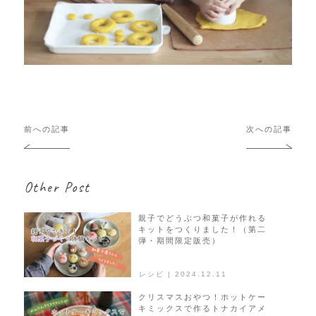
投
前への記事
次への記事
稿
ナ
ビ
Other Post
ゲ
ー
シ
親子でどうぶつ和菓子が作れる
キットをつくりました！（第二
ョ
弾・期間限定販売）
ン
レシピ | 2024.12.11
クリスマスおやつ！ホットケー
キミックスで作るトナカイアメ