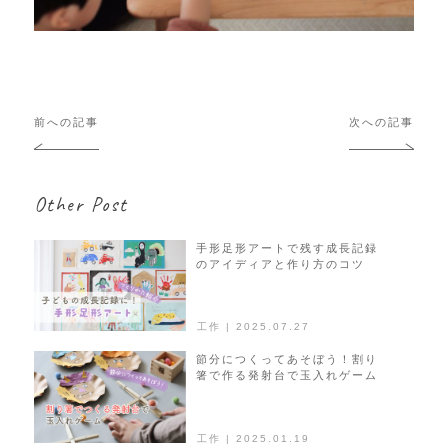
投
前への記事
次への記事
稿
ナ
ビ
Other Post
ゲ
ー
シ
手形足形アートで残す成長記録
のアイディアと作り方のコツ
ョ
ン
工作 | 2025.07.27
節分につくってあそぼう！割り
箸で作る発射台で玉入れゲーム
工作 | 2025.01.19