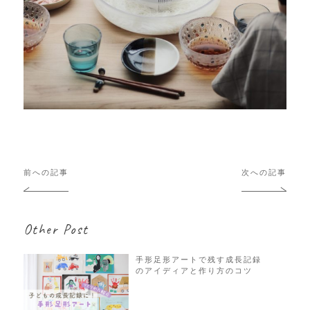
投
前への記事
次への記事
稿
ナ
ビ
Other Post
ゲ
ー
シ
手形足形アートで残す成長記録
のアイディアと作り方のコツ
ョ
ン