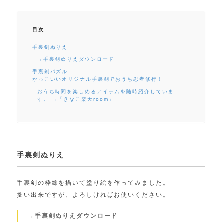
目次
手裏剣ぬりえ
→手裏剣ぬりえダウンロード
手裏剣パズル
かっこいいオリジナル手裏剣でおうち忍者修行！
おうち時間を楽しめるアイテムを随時紹介していま
す。 →「きなこ楽天room」
手裏剣ぬりえ
手裏剣の枠線を描いて塗り絵を作ってみました。
拙い出来ですが、よろしければお使いください。
→
手裏剣ぬりえダウンロード