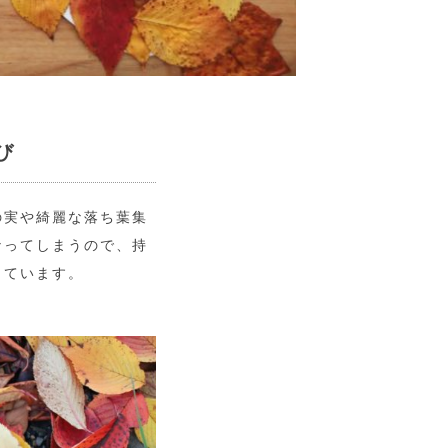
び
の実や綺麗な落ち葉集
なってしまうので、持
しています。