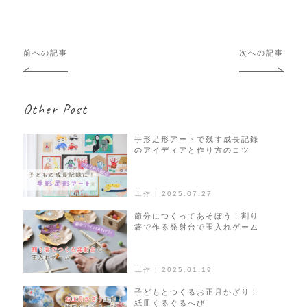
投
前への記事
次への記事
稿
ナ
ビ
Other Post
ゲ
ー
シ
手形足形アートで残す成長記録
のアイディアと作り方のコツ
ョ
ン
工作 | 2025.07.27
節分につくってあそぼう！割り
箸で作る発射台で玉入れゲーム
工作 | 2025.01.19
子どもとつくるお正月かざり！
紙皿ぐるぐるへび