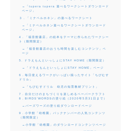
→「tupera tupera 遊べるワークシートダウンロード
ページ」
３．「ミナペルホネン」の遊べるワークシート
→「ミナペルホネン遊べるワークシートダウンロード
ページ」
4．「福音館書店」の絵本をテーマに作られたワークシー
ト（期間限定）
→「福音館書店のおうち時間を楽しむコンテンツ」ペ
ージ
5. ドラえもんといっしょにSTAY HOME（期間限定）
→「ドラえもんといっしょにSTAY HOME」ページ
6．毎日使えるワークがいっぱい揃ったサイト「ちびむす
ドリル」
→「ちびむすドリル 幼児の知育教材プリント」
7．自分だけのまちづくりを楽しめるペーパークラフト
8．BIRDS’WORDSの塗り絵（2020年5月31日まで）
→バーズワーズの塗り絵ダウンロードページ
9．小学館「幼稚園」バックナンバーの人気コンテンツ
（期間限定）
→小学館「幼稚園」のダウンロードコンテンツページ