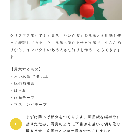
クリスマス飾りでよく見る「ひいらぎ」を風船と画用紙を使
って表現してみました。風船の膨らませ方次第で、小さな飾
りから、インパクトのある大きな飾りを作ることもできます
よ！
【用意するもの】
・赤い風船 ２個以上
・緑の画用紙
・はさみ
・両面テープ
・マスキングテープ
まずは葉っぱ部分をつくります。画用紙を縦半分に
折りたたみ、写真のように下書きを描いて切り取り
開きます。今回は25cmの長さでつくりました。