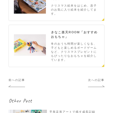
クリスマス絵本をはじめ、息子
のお気に入り絵本を紹介してま
す。
きなこ楽天ROOM「おすすめ
おもちゃ」
冬のおうち時間が楽しくなる、
子どもと楽しめるボードゲーム
など、クリスマスプレゼントに
もぴったりなおもちゃを紹介し
ています。
投
前への記事
次への記事
稿
ナ
ビ
Other Post
ゲ
ー
シ
手形足形アートで残す成長記録