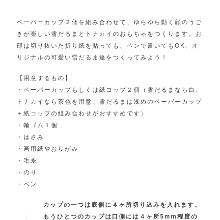
ペーパーカップ２個を組み合わせて、ゆらゆら動く顔のうご
きが楽しい雪だるまとトナカイのおもちゃをつくります。お
顔は切り抜いた折り紙を貼っても、ペンで書いてもOK。オ
リジナルの可愛い雪だるま達をつくってみよう！
【用意するもの】
・ペーパーカップもしくは紙コップ２個（雪だるまなら白、
トナカイなら茶色を用意。雪だるまは浅めのペーパーカップ
＋紙コップの組み合わせがおすすめです）
・輪ゴム１個
・はさみ
・画用紙やおりがみ
・毛糸
・のり
・ペン
カップの一つは底側に４ヶ所切り込みを入れます。
もうひとつのカップは口側には４ヶ所5mm程度の