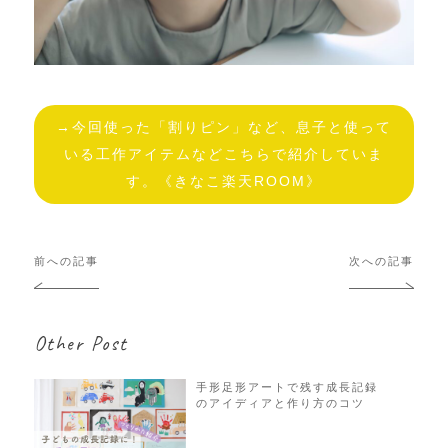
→今回使った「割りピン」など、息子と使って
いる工作アイテムなどこちらで紹介していま
す。《きなこ楽天ROOM》
投
前への記事
次への記事
稿
ナ
ビ
Other Post
ゲ
ー
シ
手形足形アートで残す成長記録
のアイディアと作り方のコツ
ョ
ン