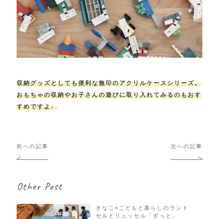
収納グッズとしても便利な無印のアクリルケースシリーズ。
おもちゃの収納やお子さんの遊びに取り入れてみるのもおす
すめですよ♩
投
前への記事
次への記事
稿
ナ
ビ
Other Post
ゲ
ー
シ
きなこ×こどもと暮らしのランド
セルとリュッセル「ずっと」
ョ