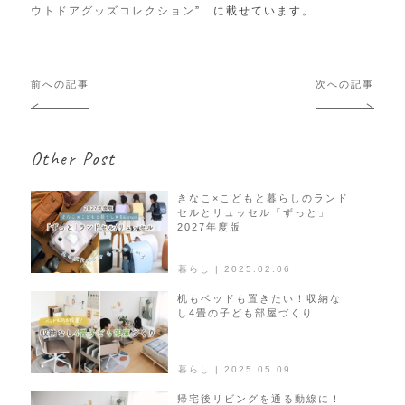
ウトドアグッズコレクション
” に載せています。
投
前への記事
次への記事
稿
ナ
ビ
Other Post
ゲ
ー
シ
きなこ×こどもと暮らしのランド
セルとリュッセル「ずっと」
ョ
2027年度版
ン
暮らし | 2025.02.06
机もベッドも置きたい！収納な
し4畳の子ども部屋づくり
暮らし | 2025.05.09
帰宅後リビングを通る動線に！