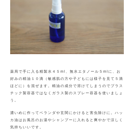
薬局で手に入る精製水４５ml、無水エタノール５mlに、お
好みの精油１０滴（敏感肌の方や子どもには様子を見て５滴
ほどに）を混ぜます。精油の成分で溶けてしまうのでプラス
チック製容器ではなくガラス製のスプレー容器を使いましょ
う。
濃いめに作ってベランダや玄関にかけると害虫除けに。ハッ
カ油はお風呂のお湯やシャンプーに入れると爽やかで涼しく
気持ちいいです。