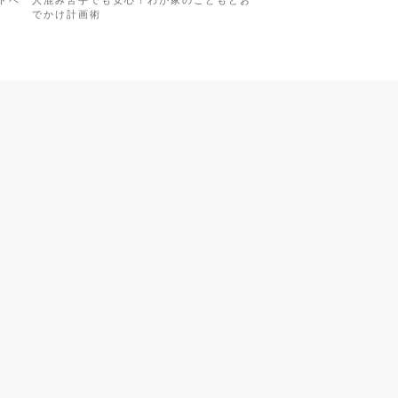
ドベ
人混み苦手でも安心！わが家のこどもとお
でかけ計画術