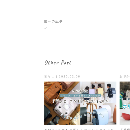
投
前への記事
稿
ナ
ビ
ゲ
ー
シ
Other Post
ョ
ン
暮らし | 2025.02.06
おでかけ