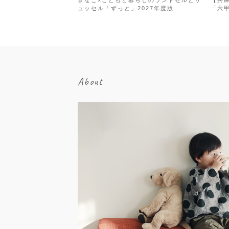
きなこ×こどもと暮らしのランドセルとリ
【兵
ュッセル「ずっと」2027年度版
「六
About