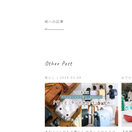
投
前への記事
稿
ナ
ビ
ゲ
ー
シ
Other Post
ョ
ン
暮らし | 2025.02.06
おでかけ