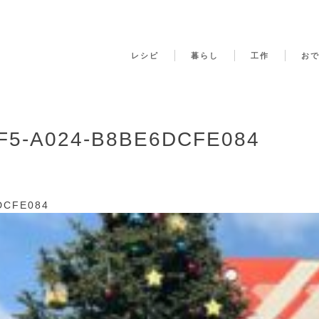
レシピ
暮らし
工作
お
F5-A024-B8BE6DCFE084
DCFE084