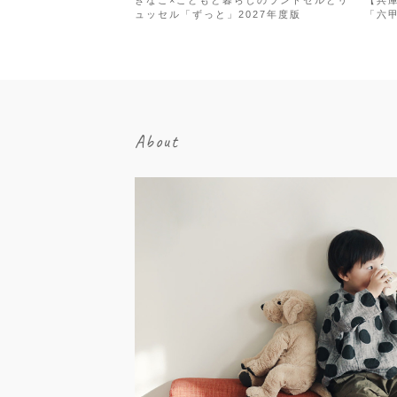
きなこ×こどもと暮らしのランドセルとリ
【兵
ュッセル「ずっと」2027年度版
「六
About