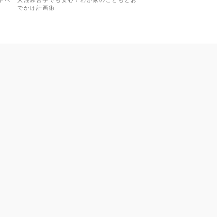
ドベ
人混み苦手でも安心！わが家のこどもとお
でかけ計画術