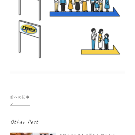
投
前への記事
稿
ナ
ビ
Other Post
ゲ
ー
シ
きなこ×こどもと暮らしのランド