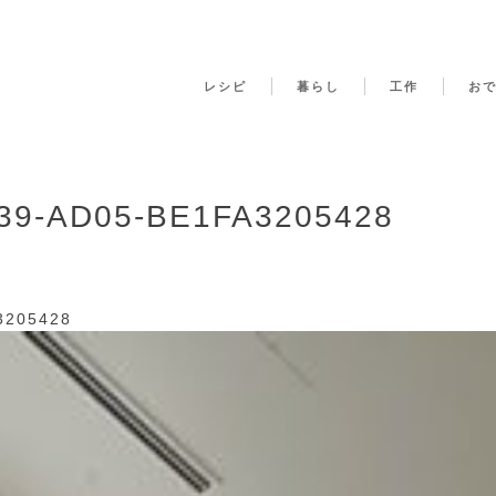
レシピ
暮らし
工作
お
39-AD05-BE1FA3205428
3205428