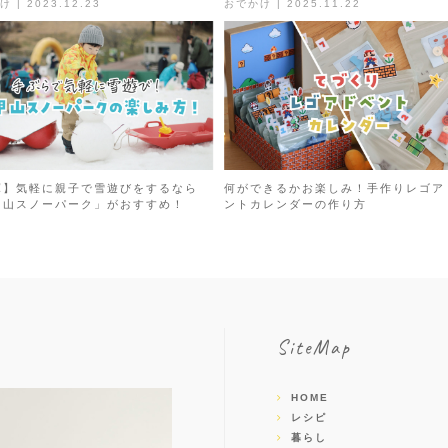
 | 2023.12.23
おでかけ | 2025.11.22
庫】気軽に親子で雪遊びをするなら
何ができるかお楽しみ！手作りレゴア
甲山スノーパーク」がおすすめ！
ントカレンダーの作り方
SiteMap
HOME
レシピ
暮らし