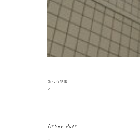
投
前への記事
稿
ナ
ビ
ゲ
ー
シ
Other Post
ョ
ン