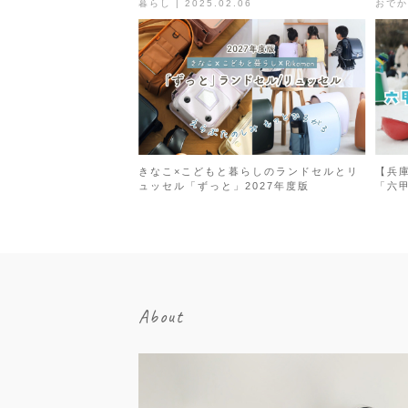
暮らし | 2025.02.06
おでかけ
きなこ×こどもと暮らしのランドセルとリ
【兵
ュッセル「ずっと」2027年度版
「六
About