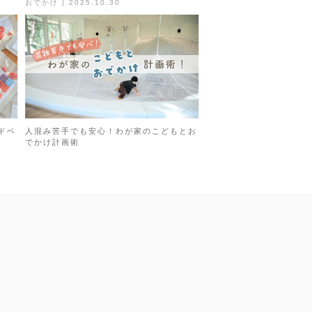
おでかけ | 2025.10.30
ドベ
人混み苦手でも安心！わが家のこどもとお
でかけ計画術