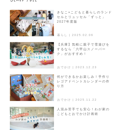
ー
シ
きなこ×こどもと暮らしのランド
セルとリュッセル「ずっと」
ョ
2027年度版
ン
暮らし | 2025.02.06
【兵庫】気軽に親子で雪遊びを
するなら「六甲山スノーパー
ク」がおすすめ！
おでかけ | 2023.12.23
何ができるかお楽しみ！手作り
レゴアドベントカレンダーの作
り方
おでかけ | 2025.11.22
人混み苦手でも安心！わが家の
こどもとおでかけ計画術