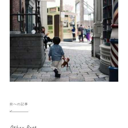
投
前への記事
稿
ナ
ビ
Other Post
ゲ