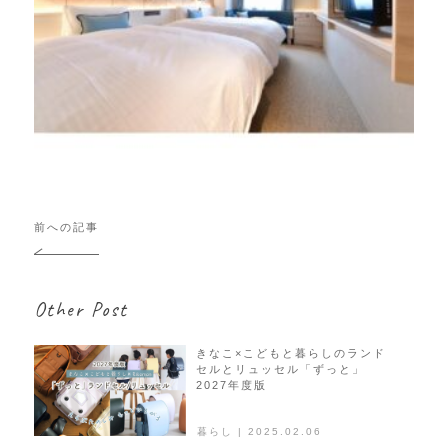
投
前への記事
稿
ナ
ビ
Other Post
ゲ
ー
シ
きなこ×こどもと暮らしのランド
セルとリュッセル「ずっと」
ョ
2027年度版
ン
暮らし | 2025.02.06