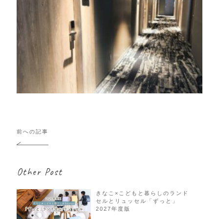
投
前への記事
稿
ナ
ビ
Other Post
ゲ
ー
シ
きなこ×こどもと暮らしのランド
セルとリュッセル「ずっと」
ョ
2027年度版
ン